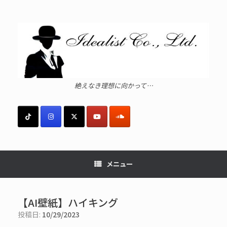
コ
ン
テ
ン
ツ
へ
ス
キ
ッ
絶えなき理想に向かって…
プ
メニュー
【AI壁紙】ハイキング
投稿日:
10/29/2023