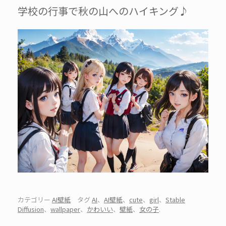
学校の行事で秋の山へのハイキング♪
カテゴリー
AI壁紙
タグ
AI
、
AI壁紙
、
cute
、
girl
、
Stable
Diffusion
、
wallpaper
、
かわいい
、
壁紙
、
女の子
.