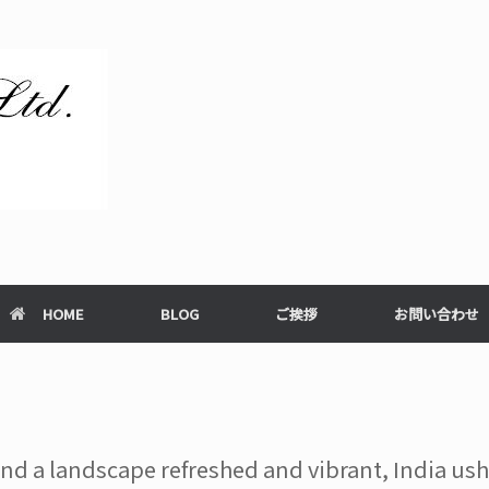
HOME
BLOG
ご挨拶
お問い合わせ
nd a landscape refreshed and vibrant, India ush