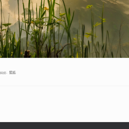
aper
、
壁紙
.