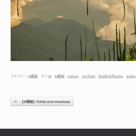
カテゴリー
AI壁紙
タグ
AI
、
AI壁紙
、
nature
、
rice field
、
Stable Diffusion
、
wallp
投稿ナビゲーション
←
【AI壁紙】Fields and meadows