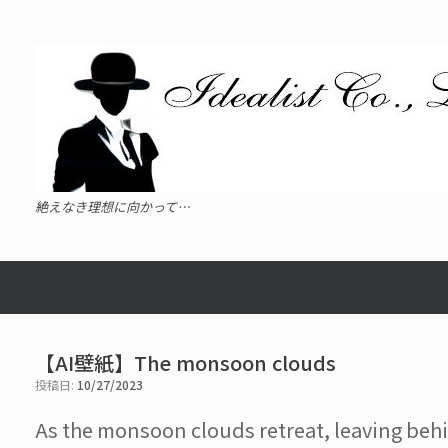
コ
ン
テ
ン
ツ
へ
ス
キ
ッ
プ
絶えなき理想に向かって…
【AI壁紙】The monsoon clouds
投稿日:
10/27/2023
As the monsoon clouds retreat, leaving behi