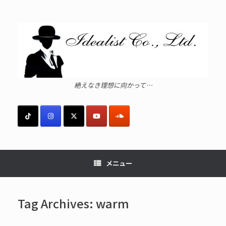
コ
ン
テ
ン
ツ
へ
ス
キ
ッ
絶えなき理想に向かって…
プ
メニュー
Tag Archives:
warm