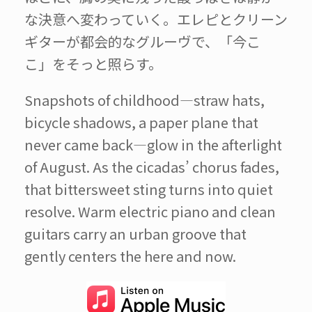
な決意へ変わっていく。エレピとクリーン
ギターが都会的なグルーヴで、「今こ
こ」をそっと照らす。
Snapshots of childhood—straw hats,
bicycle shadows, a paper plane that
never came back—glow in the afterlight
of August. As the cicadas’ chorus fades,
that bittersweet sting turns into quiet
resolve. Warm electric piano and clean
guitars carry an urban groove that
gently centers the here and now.