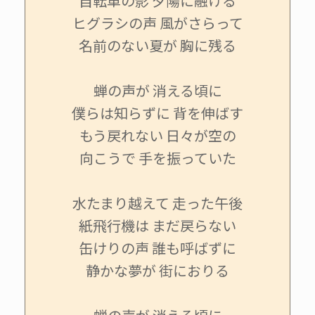
自転車の影 夕陽に融ける
ヒグラシの声 風がさらって
名前のない夏が 胸に残る
蝉の声が 消える頃に
僕らは知らずに 背を伸ばす
もう戻れない 日々が空の
向こうで 手を振っていた
水たまり越えて 走った午後
紙飛行機は まだ戻らない
缶けりの声 誰も呼ばずに
静かな夢が 街におりる