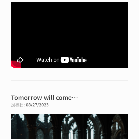
Tomorrow will come…
投稿日:
08/27/2023