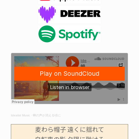
Idealist Music
·
蝉の声が消える頃に
麦わら帽子 遠くに揺れて