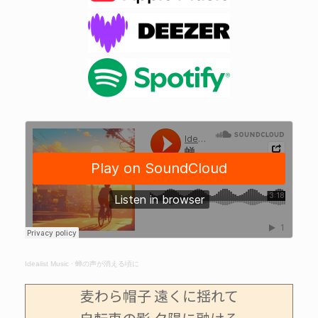
Idealist Music
·
蝉の声が消える頃に
麦わら帽子 遠くに揺れて