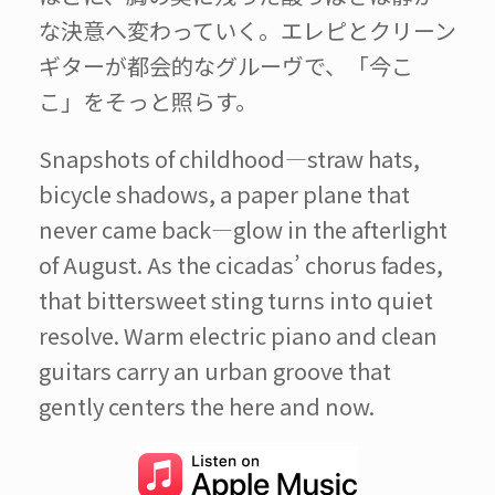
な決意へ変わっていく。エレピとクリーン
ギターが都会的なグルーヴで、「今こ
こ」をそっと照らす。
Snapshots of childhood—straw hats,
bicycle shadows, a paper plane that
never came back—glow in the afterlight
of August. As the cicadas’ chorus fades,
that bittersweet sting turns into quiet
resolve. Warm electric piano and clean
guitars carry an urban groove that
gently centers the here and now.