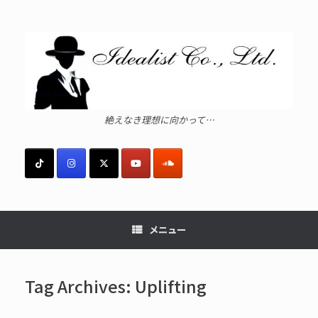
コ
ン
テ
ン
ツ
へ
ス
キ
ッ
絶えなき理想に向かって…
プ
メニュー
Tag Archives:
Uplifting