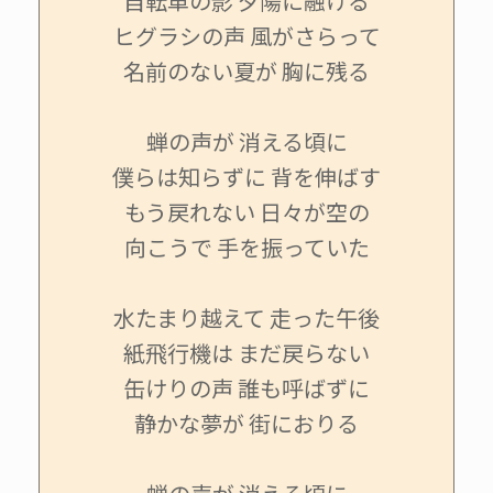
自転車の影 夕陽に融ける
ヒグラシの声 風がさらって
名前のない夏が 胸に残る
蝉の声が 消える頃に
僕らは知らずに 背を伸ばす
もう戻れない 日々が空の
向こうで 手を振っていた
水たまり越えて 走った午後
紙飛行機は まだ戻らない
缶けりの声 誰も呼ばずに
静かな夢が 街におりる